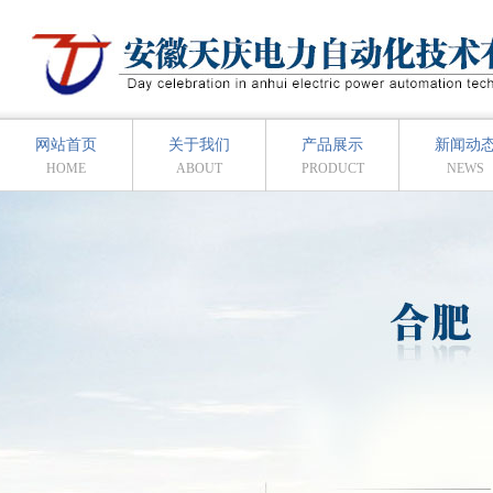
网站首页
关于我们
产品展示
新闻动
HOME
ABOUT
PRODUCT
NEWS