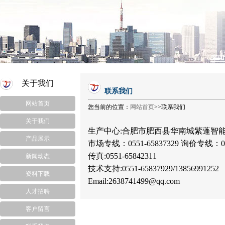
关于我们
联系我们
网站首页
您当前的位置：
网站首页
>>
联系我们
关于我们
生产中心:
合肥市肥西县华南城紫蓬智能
产品展示
市场专线：0551-65837329 询价专线：055
传真:0551-65842311
新闻动态
技术支持:0551-65837929/13856991252
资料下载
Email:2638741499@qq.com
人才招聘
客户留言